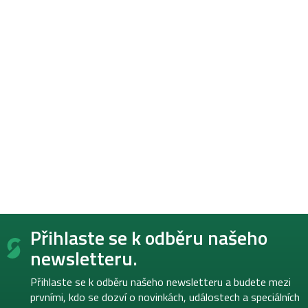
Z
Přihlaste se k odběru našeho
á
p
newsletteru.
a
t
Přihlaste se k odběru našeho newsletteru a budete mezi
í
prvními, kdo se dozví o novinkách, událostech a speciálních