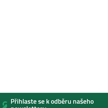
Z
Přihlaste se k odběru našeho
á
p