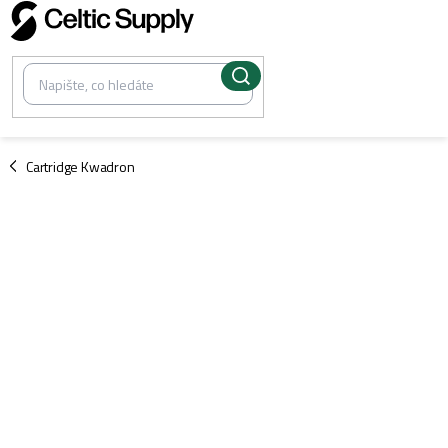
Přejít
na
obsah
/
Cartridge Kwadron