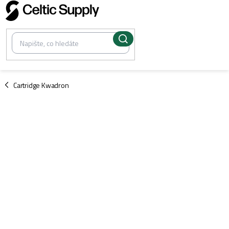
Přejít
na
obsah
/
Cartridge Kwadron