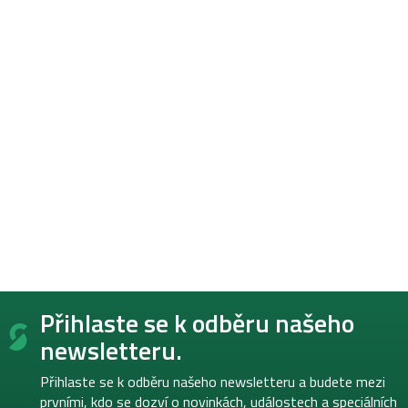
Z
Přihlaste se k odběru našeho
á
p
newsletteru.
a
t
Přihlaste se k odběru našeho newsletteru a budete mezi
í
prvními, kdo se dozví o novinkách, událostech a speciálních