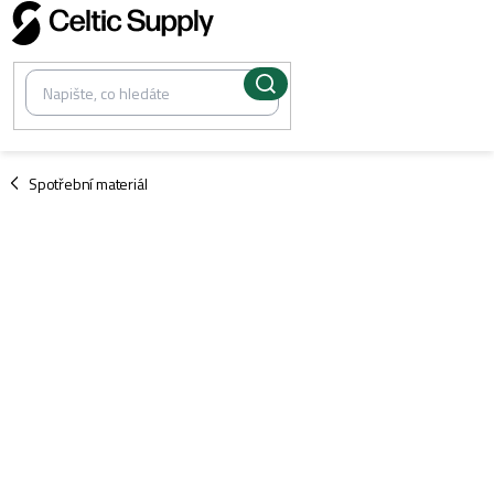
Přejít
na
obsah
/
Spotřební materiál