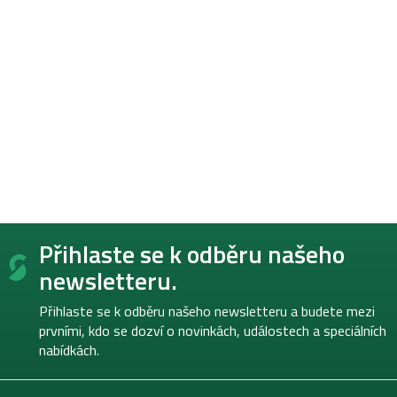
Z
Přihlaste se k odběru našeho
á
p
newsletteru.
a
t
Přihlaste se k odběru našeho newsletteru a budete mezi
í
prvními, kdo se dozví o novinkách, událostech a speciálních
nabídkách.