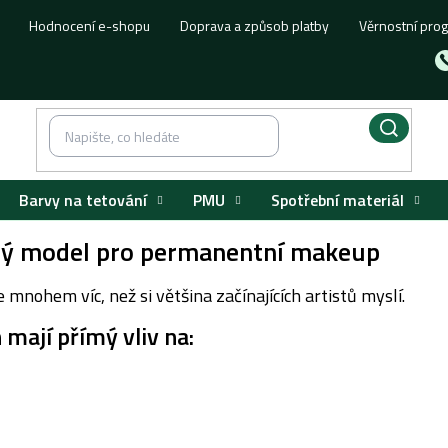
Hodnocení e-shopu
Doprava a způsob platby
Věrnostní pro
Barvy na tetování
PMU
Spotřební materiál
vný model pro permanentní makeup
mnohem víc, než si většina začínajících artistů myslí.
 mají přímý vliv na: