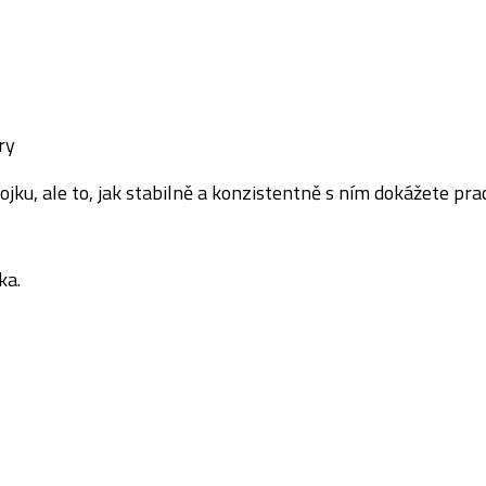
ry
u, ale to, jak stabilně a konzistentně s ním dokážete pra
ka.