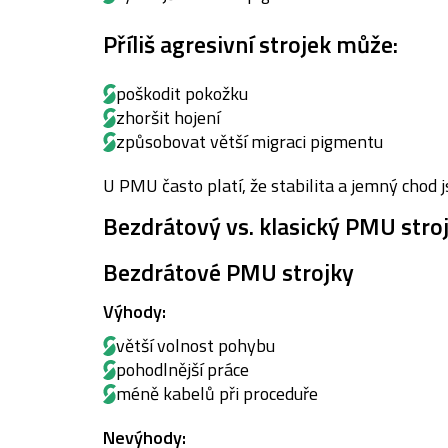
Příliš agresivní strojek může:
poškodit pokožku
zhoršit hojení
způsobovat větší migraci pigmentu
U PMU často platí, že stabilita a jemný chod 
Bezdrátový vs. klasický PMU stro
Bezdrátové PMU strojky
Výhody:
větší volnost pohybu
pohodlnější práce
méně kabelů při proceduře
Nevýhody: