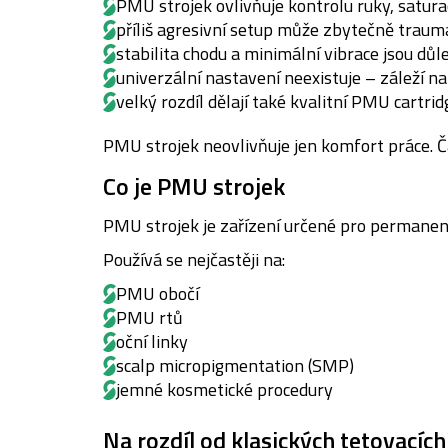
PMU strojek ovlivňuje kontrolu ruky, satur
příliš agresivní setup může zbytečně trau
stabilita chodu a minimální vibrace jsou dů
univerzální nastavení neexistuje – záleží na
velký rozdíl dělají také kvalitní PMU cartrid
PMU strojek neovlivňuje jen komfort práce. Ča
Co je PMU strojek
PMU strojek je zařízení určené pro permane
Používá se nejčastěji na:
PMU obočí
PMU rtů
oční linky
scalp micropigmentation (SMP)
jemné kosmetické procedury
Na rozdíl od klasických tetovacíc