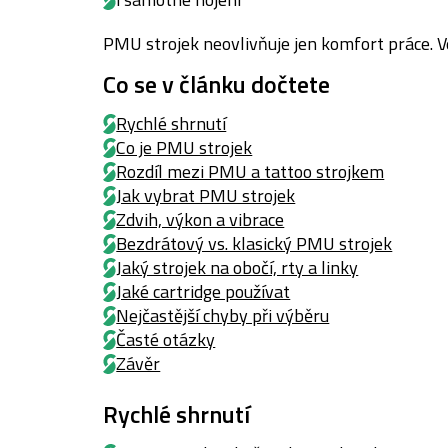
PMU strojek neovlivňuje jen komfort práce. V
Co se v článku dočtete
Rychlé shrnutí
Co je PMU strojek
Rozdíl mezi PMU a tattoo strojkem
Jak vybrat PMU strojek
Zdvih, výkon a vibrace
Bezdrátový vs. klasický PMU strojek
Jaký strojek na obočí, rty a linky
Jaké cartridge používat
Nejčastější chyby při výběru
Časté otázky
Závěr
Rychlé shrnutí