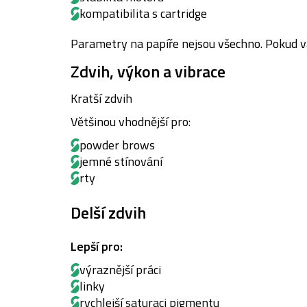
kompatibilita s cartridge
Parametry na papíře nejsou všechno. Pokud vám
Zdvih, výkon a vibrace
Kratší zdvih
Většinou vhodnější pro:
powder brows
jemné stínování
rty
Delší zdvih
Lepší pro:
výraznější práci
linky
rychlejší saturaci pigmentu