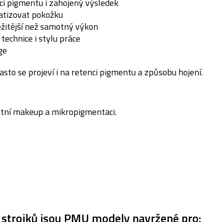
aci pigmentu i zahojený výsledek
matizovat pokožku
ležitější než samotný výkon
 technice i stylu práce
ge
sto se projeví i na retenci pigmentu a způsobu hojení.
ntní makeup a mikropigmentaci.
h strojků jsou PMU modely navržené pro: