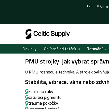
Přejít
CZK
O nás
na
obsah
Oblíbené od tatérů
Tetování
Novinky
PMU strojky: jak vybrat sprá
U PMU rozhoduje technika. A strojek ovlivňuje 
Stabilita, vibrace, váha nebo zdvih
kontrolu ruky
saturaci pigmentu
trauma pokožky
i samotné hojení