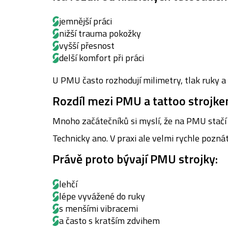
jemnější práci
nižší trauma pokožky
vyšší přesnost
delší komfort při práci
U PMU často rozhodují milimetry, tlak ruky a
Rozdíl mezi PMU a tattoo strojk
Mnoho začátečníků si myslí, že na PMU stačí
Technicky ano. V praxi ale velmi rychle pozná
Právě proto bývají PMU strojky:
lehčí
lépe vyvážené do ruky
s menšími vibracemi
a často s kratším zdvihem