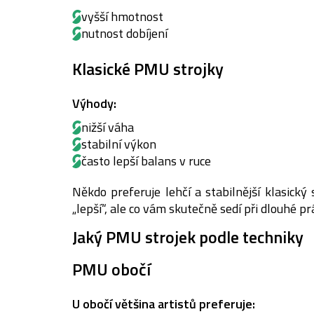
vyšší hmotnost
nutnost dobíjení
Klasické PMU strojky
Výhody:
nižší váha
stabilní výkon
často lepší balans v ruce
Někdo preferuje lehčí a stabilnější klasický
„lepší“, ale co vám skutečně sedí při dlouhé prá
Jaký PMU strojek podle techniky
PMU obočí
U obočí většina artistů preferuje: