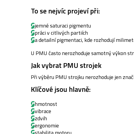
To se nejvíc projeví při:
jemné saturaci pigmentu
práci v citlivých partiích
a detailní pigmentaci, kde rozhodují milimet
U PMU často nerozhoduje samotný výkon strojk
Jak vybrat PMU strojek
Při výběru PMU strojku nerozhoduje jen znač
Klíčové jsou hlavně:
hmotnost
vibrace
zdvih
ergonomie
stabilita motoru