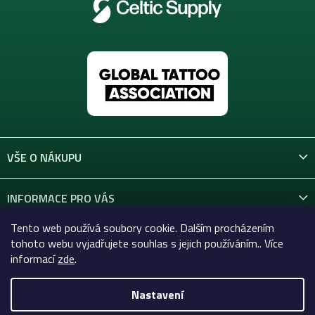
VŠE O NÁKUPU
INFORMACE PRO VÁS
Tento web používá soubory cookie. Dalším procházením
KONTAKT
tohoto webu vyjadřujete souhlas s jejich používáním.. Více
informací
zde
.
Nastavení
Copyright 2026
Celtic-Supply.cz | Vše pro tetování a