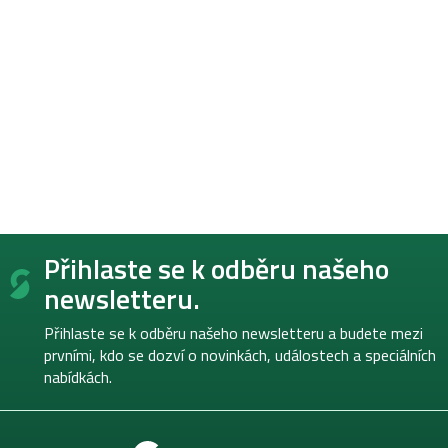
Z
Přihlaste se k odběru našeho
á
p
newsletteru.
a
t
Přihlaste se k odběru našeho newsletteru a budete mezi
í
prvními, kdo se dozví o novinkách, událostech a speciálních
nabídkách.