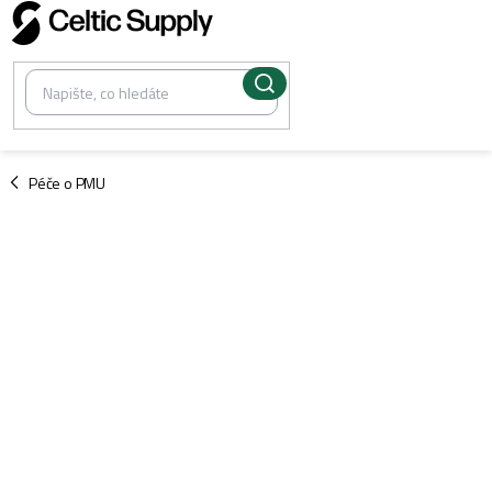
Přejít
na
obsah
/
Péče o PMU