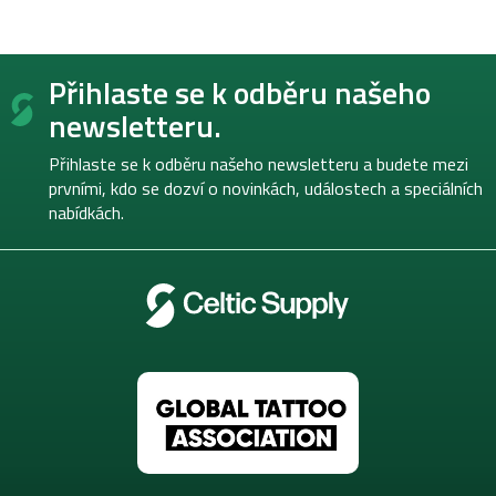
Z
Přihlaste se k odběru našeho
á
p
newsletteru.
a
t
Přihlaste se k odběru našeho newsletteru a budete mezi
í
prvními, kdo se dozví o novinkách, událostech a speciálních
nabídkách.