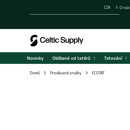
Přejít
CZK
O nás
na
obsah
Oblíbené od tatérů
Tetování
Novinky
Domů
Prodávané značky
ECOTAT
/
/