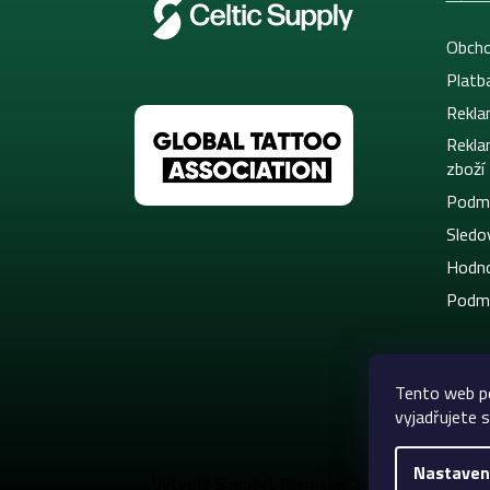
Obcho
Platb
Rekla
Rekla
zboží
Podmí
Sledov
Hodno
Podmí
Tento web p
vyjadřujete s
Nastaven
Copyright 2026
C
Vytvořil Shoptet Premium