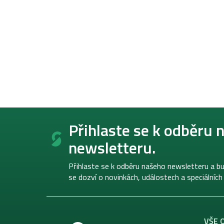
Z
á
Přihlaste se k odběru 
p
newsletteru.
a
t
í
Přihlaste se k odběru našeho newsletteru a bu
se dozví o novinkách, událostech a speciálních
VŠE 