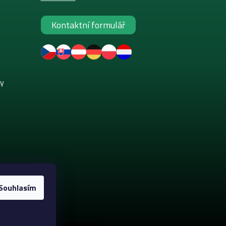
Kontaktní formulář
ky
Souhlasím
. Všechna práva vyhrazena.