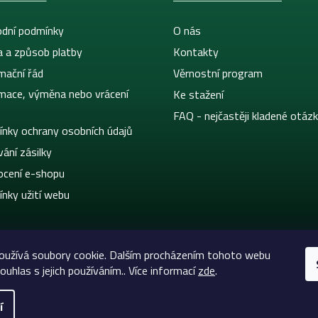
dní podmínky
O nás
a a způsob platby
Kontakty
mační řád
Věrnostní program
mace, výměna nebo vrácení
Ke stažení
FAQ - nejčastěji kladené otáz
nky ochrany osobních údajů
ání zásilky
cení e-shopu
nky užití webu
oužívá soubory cookie. Dalším procházením tohoto webu
ouhlas s jejich používáním.. Více informací
zde
.
í
eltic-Supply.cz | Vše pro tetování a permanentní makeup