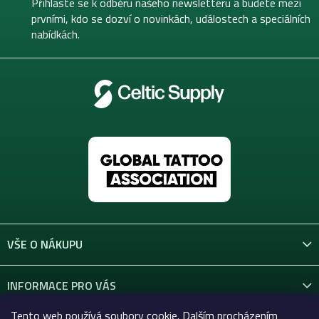
t
Přihlaste se k odběru našeho newsletteru a budete mezi
í
prvními, kdo se dozví o novinkách, událostech a speciálních
nabídkách.
VŠE O NÁKUPU
INFORMACE PRO VÁS
Tento web používá soubory cookie. Dalším procházením