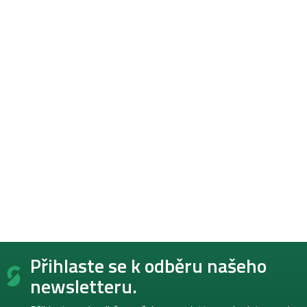
Z
Přihlaste se k odběru našeho
á
p
newsletteru.
a