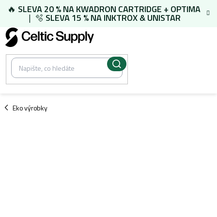
Přejít
🔥
SLEVA 20 % NA
KWADRON CARTRIDGE
+
OPTIMA
na
| 🫧
SLEVA 15 % NA
INKTROX & UNISTAR
obsah
/
Eko výrobky