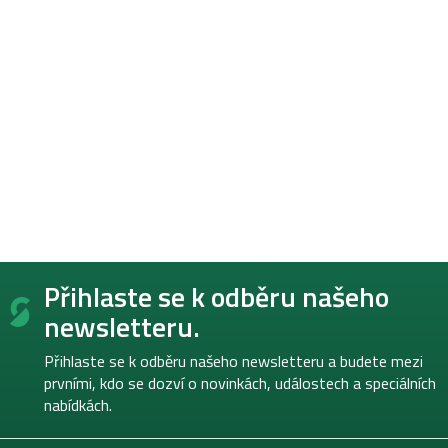
Z
Přihlaste se k odběru našeho
á
p
newsletteru.
a
t
Přihlaste se k odběru našeho newsletteru a budete mezi
í
prvními, kdo se dozví o novinkách, událostech a speciálních
nabídkách.