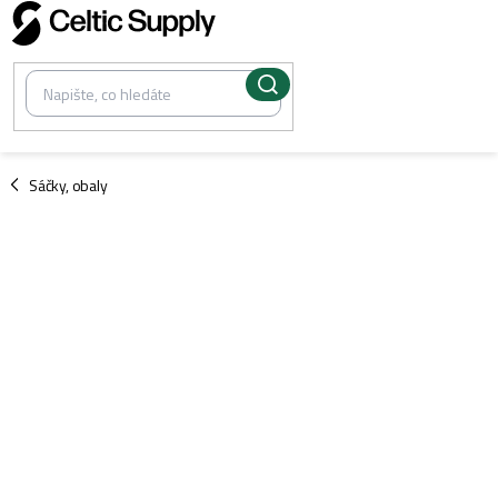
Přejít
na
obsah
/
Sáčky, obaly