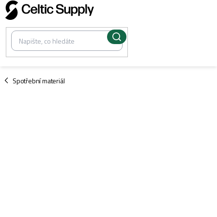
Přejít
na
obsah
/
Spotřební materiál