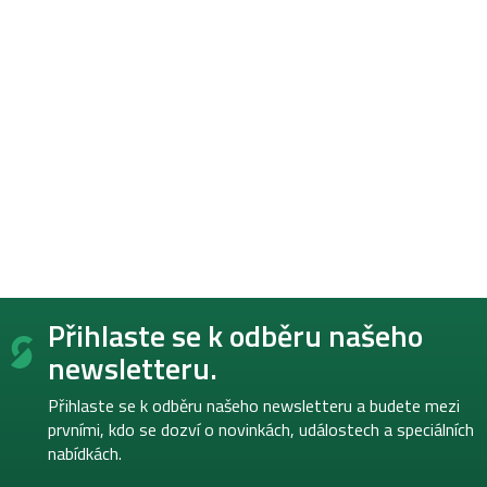
Z
Přihlaste se k odběru našeho
á
p
newsletteru.
a
t
Přihlaste se k odběru našeho newsletteru a budete mezi
í
prvními, kdo se dozví o novinkách, událostech a speciálních
nabídkách.