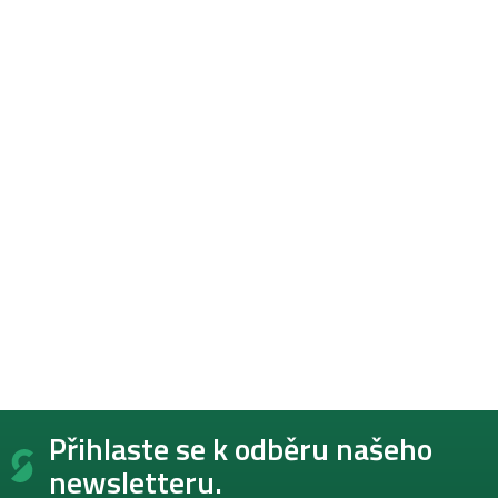
Z
Přihlaste se k odběru našeho
á
p
newsletteru.
a