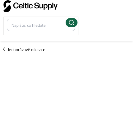
Přejít
na
obsah
/
Jednorázové rukavice