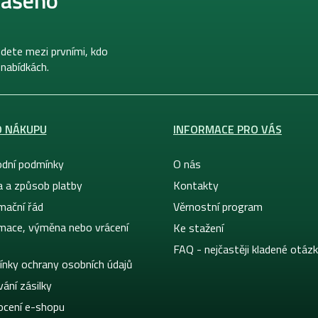
dete mezi prvními, kdo
 nabídkách.
O NÁKUPU
INFORMACE PRO VÁS
dní podmínky
O nás
a a způsob platby
Kontakty
mační řád
Věrnostní program
mace, výměna nebo vrácení
Ke stažení
FAQ - nejčastěji kladené otáz
nky ochrany osobních údajů
ání zásilky
cení e-shopu