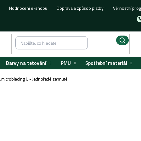
Hodnocení e-shopu
Doprava a způsob platby
Věrnostní pro
Barvy na tetování
PMU
Spotřební materiál
 microblading U - Jednořadé zahnuté