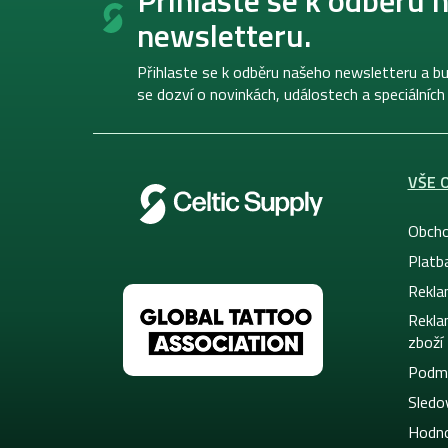
p
newsletteru.
a
t
í
Přihlaste se k odběru našeho newsletteru a bu
se dozví o novinkách, událostech a speciálních
VŠE 
Obcho
Platb
Rekla
Rekla
zboží
Podmí
Sledov
Hodno