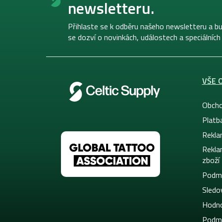
newsletteru.
a
t
í
Přihlaste se k odběru našeho newsletteru a bu
se dozví o novinkách, událostech a speciálních
VŠE 
Obcho
Platb
Rekla
Rekla
zboží
Podmí
Sledov
Hodno
Podmí