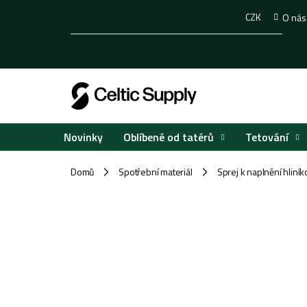
Přejít
CZK
O nás
na
obsah
Oblíbené od tatérů
Tetování
Novinky
Domů
Spotřební materiál
Sprej k naplnění hliní
/
/