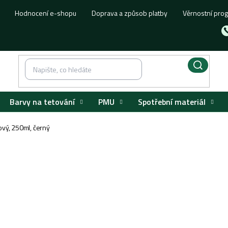
Hodnocení e-shopu
Doprava a způsob platby
Věrnostní pro
Barvy na tetování
PMU
Spotřební materiál
kový, 250ml, černý