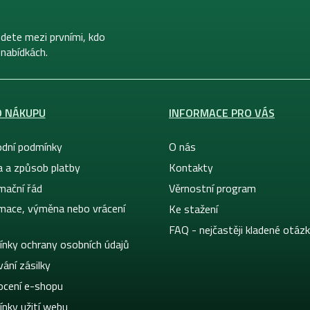
dete mezi prvními, kdo
 nabídkách.
O NÁKUPU
INFORMACE PRO VÁS
dní podmínky
O nás
a a způsob platby
Kontakty
mační řád
Věrnostní program
mace, výměna nebo vrácení
Ke stažení
FAQ - nejčastěji kladené otáz
nky ochrany osobních údajů
ání zásilky
cení e-shopu
nky užití webu