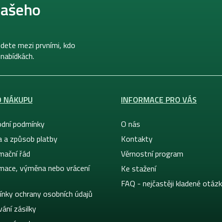
našeho
dete mezi prvními, kdo
 nabídkách.
O NÁKUPU
INFORMACE PRO VÁS
dní podmínky
O nás
a a způsob platby
Kontakty
mační řád
Věrnostní program
mace, výměna nebo vrácení
Ke stažení
FAQ - nejčastěji kladené otáz
nky ochrany osobních údajů
ání zásilky