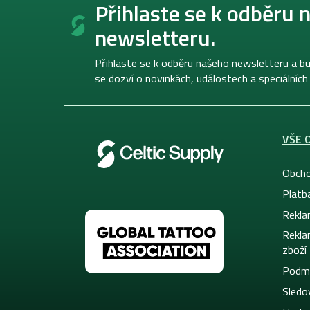
á
Přihlaste se k odběru 
p
newsletteru.
a
t
í
Přihlaste se k odběru našeho newsletteru a bu
se dozví o novinkách, událostech a speciálních
VŠE 
Obcho
Platb
Rekla
Rekla
zboží
Podmí
Sledov