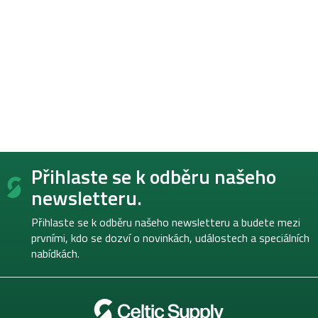
Z
Přihlaste se k odběru našeho
á
p
newsletteru.
a
t
Přihlaste se k odběru našeho newsletteru a budete mezi
í
prvními, kdo se dozví o novinkách, událostech a speciálních
nabídkách.