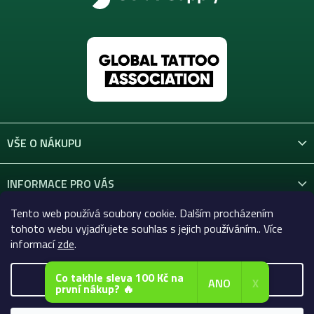
VŠE O NÁKUPU
INFORMACE PRO VÁS
Tento web používá soubory cookie. Dalším procházením
KONTAKT
tohoto webu vyjadřujete souhlas s jejich používáním.. Více
informací
zde
.
Co takhle sleva 100 Kč na
Nastavení
ANO
X
první nákup? 🔥
Copyright 2026
Celtic-Supply.cz | Vše pro tetování a
permanentní makeup
. Všechna práva vyhrazena.