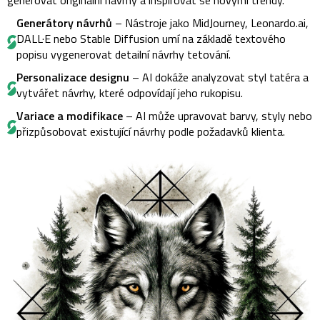
generovat originální návrhy a inspirovat se novými trendy.
Generátory návrhů
– Nástroje jako MidJourney, Leonardo.ai,
DALL·E nebo Stable Diffusion umí na základě textového
popisu vygenerovat detailní návrhy tetování.
Personalizace designu
– AI dokáže analyzovat styl tatéra a
vytvářet návrhy, které odpovídají jeho rukopisu.
Variace a modifikace
– AI může upravovat barvy, styly nebo
přizpůsobovat existující návrhy podle požadavků klienta.