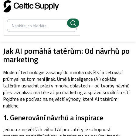
Přejít
na
obsah
Jak AI pomáhá tatérům: Od návrhů po
marketing
Moderní technologie zasahují do mnoha odvětví a tetovací
průmysl na tom není jinak. Umělá inteligence (AI) dokáže
tatérům usnadnit práci v mnoha oblastech - od tvorby návrhů
přes vizualizaci na těle až po marketing a správu sociálních sítí.
Pojďme se podívat na největší výhody, které AI tatérům
nabídne.
1. Generování návrhů a inspirace
Jednou z největších výhod AI pro tatéry je schopnost