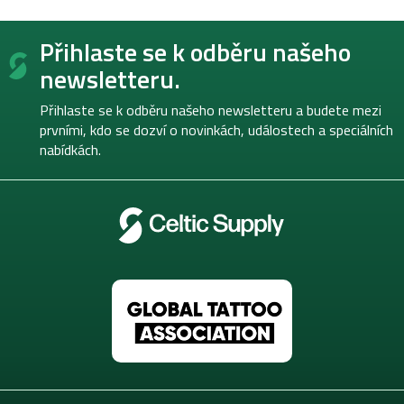
Z
Přihlaste se k odběru našeho
á
p
newsletteru.
a
t
Přihlaste se k odběru našeho newsletteru a budete mezi
í
prvními, kdo se dozví o novinkách, událostech a speciálních
nabídkách.