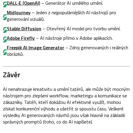
DALL·E (OpenAI)
– Generátor AI umělého umění.
MidJourney
– Jeden z nejpopulárnějších AI nástrojů pro
generování vizuálů.
Stable Diffusion
– Otevřený AI model pro tvorbu umění.
Adobe Firefly
– AI nástroje přímo v Adobe aplikacích.
Freepik AI Image Generator
– Zdroj generovaných i reálných
obrázků.
Závěr
AI nenahrazuje kreativitu a umění tatérů, ale může být mocným
nástrojem pro zlepšení workflow, marketingu a komunikace se
zákazníky. Tatéři, kteří dokážou AI efektivně využít, mohou
získat konkurenční výhodu a ušetřit si spoustu času. Veškeré
výsledky AI generovaných návrhů jsou však hlavně na základě
správných promptů (toho, co do AI napíšete).