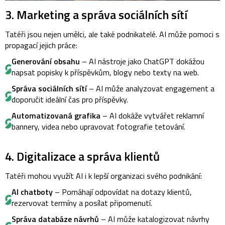
3. Marketing a správa sociálních sítí
Tatéři jsou nejen umělci, ale také podnikatelé. AI může pomoci s
propagací jejich práce:
Generování obsahu
– AI nástroje jako ChatGPT dokážou
napsat popisky k příspěvkům, blogy nebo texty na web.
Správa sociálních sítí
– AI může analyzovat engagement a
doporučit ideální čas pro příspěvky.
Automatizovaná grafika
– AI dokáže vytvářet reklamní
bannery, videa nebo upravovat fotografie tetování.
4. Digitalizace a správa klientů
Tatéři mohou využít AI i k lepší organizaci svého podnikání:
AI chatboty
– Pomáhají odpovídat na dotazy klientů,
rezervovat termíny a posílat připomenutí.
Správa databáze návrhů
– AI může katalogizovat návrhy