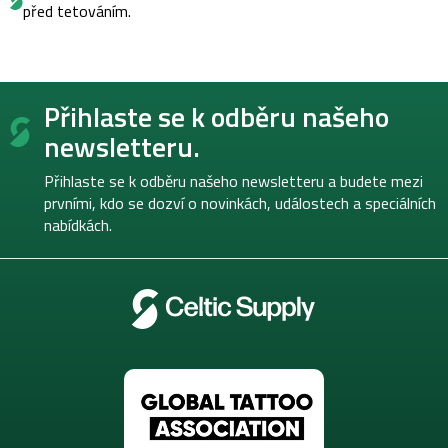
před tetováním.
Z
Přihlaste se k odběru našeho
á
p
newsletteru.
a
t
Přihlaste se k odběru našeho newsletteru a budete mezi
í
prvními, kdo se dozví o novinkách, událostech a speciálních
nabídkách.