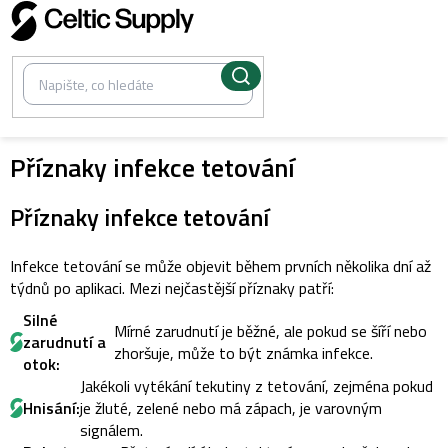
Přejít
na
obsah
Příznaky infekce tetování
Příznaky infekce tetování
Infekce tetování se může objevit během prvních několika dní až
týdnů po aplikaci. Mezi nejčastější příznaky patří:
Silné
Mírné zarudnutí je běžné, ale pokud se šíří nebo
zarudnutí a
zhoršuje, může to být známka infekce.
otok:
Jakékoli vytékání tekutiny z tetování, zejména pokud
Hnisání:
je žluté, zelené nebo má zápach, je varovným
signálem.