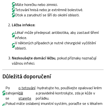
Máte horečku nebo zimnici.
Tetování hnisá nebo je extrémně bolestivé.
Otok a zarudnutí se šíří do okolní oblasti.
Léčba infekce:
Lékař může předepsat antibiotika, aby zastavil šíření
infekce.
V některých případech je nutné chirurgické vyčištění
oblasti.
Nezkoušejte domácí léčbu
, pokud příznaky naznačují
vážnou infekci.
Důležitá doporučení
Po
o tetování
: hydratujte ho, používejte opalovací krém
zahojení
dál
a pravidelně kontrolujte, zda je kůže v
se
starejte
pořádku.
Pokud máte oslabený imunitní systém, poraďte se s lékařem