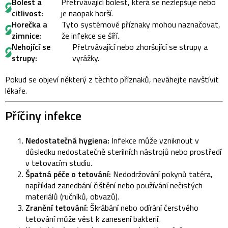
Bolest a
Přetrvávající bolest, která se nezlepšuje nebo
citlivost:
je naopak horší.
Horečka a
Tyto systémové příznaky mohou naznačovat,
zimnice:
že infekce se šíří.
Nehojící se
Přetrvávající nebo zhoršující se strupy a
strupy:
vyrážky.
Pokud se objeví některý z těchto příznaků, neváhejte navštívit
lékaře.
Příčiny infekce
Nedostatečná hygiena:
Infekce může vzniknout v
důsledku nedostatečně sterilních nástrojů nebo prostředí
v tetovacím studiu.
Špatná péče o tetování:
Nedodržování pokynů tatéra,
například zanedbání čištění nebo používání nečistých
materiálů (ručníků, obvazů).
Zranění tetování:
Škrábání nebo odírání čerstvého
tetování může vést k zanesení bakterií.