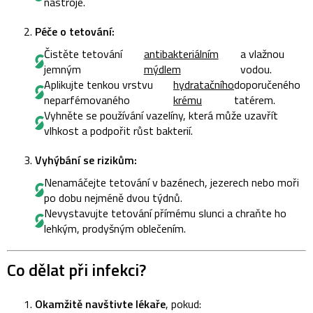
nástroje.
Péče o tetování:
Čistěte tetování
antibakteriálním
a vlažnou
jemným
mýdlem
vodou.
Aplikujte tenkou vrstvu
hydratačního
doporučeného
neparfémovaného
krému
tatérem.
Vyhněte se používání vazelíny, která může uzavřít
vlhkost a podpořit růst bakterií.
Vyhýbání se rizikům:
Nenamáčejte tetování v bazénech, jezerech nebo moři
po dobu nejméně dvou týdnů.
Nevystavujte tetování přímému slunci a chraňte ho
lehkým, prodyšným oblečením.
Co dělat při infekci?
Okamžitě navštivte lékaře
, pokud: