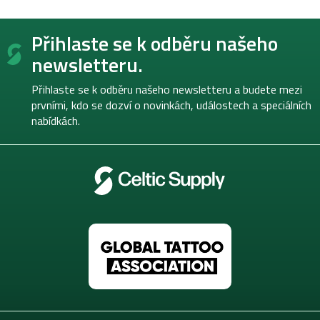
Z
Přihlaste se k odběru našeho
á
p
newsletteru.
a
t
Přihlaste se k odběru našeho newsletteru a budete mezi
í
prvními, kdo se dozví o novinkách, událostech a speciálních
nabídkách.