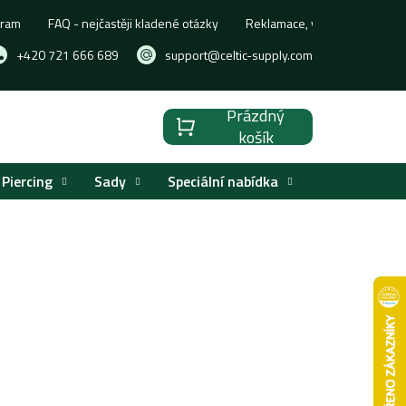
gram
FAQ - nejčastěji kladené otázky
Reklamace, výměna nebo vrá
+420 721 666 689
support@celtic-supply.com
Prázdný
Nákupní
košík
košík
Piercing
Sady
Speciální nabídka
Značky