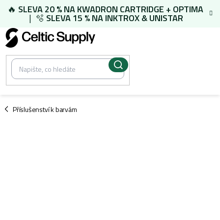
Přejít
🔥
SLEVA 20 % NA
KWADRON CARTRIDGE
+
OPTIMA
na
| 🫧
SLEVA 15 % NA
INKTROX & UNISTAR
obsah
/
Příslušenství k barvám