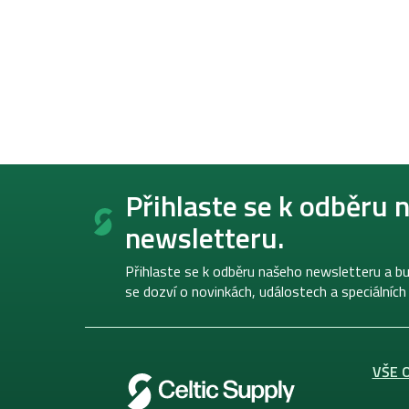
Z
á
Přihlaste se k odběru 
p
newsletteru.
a
t
í
Přihlaste se k odběru našeho newsletteru a bu
se dozví o novinkách, událostech a speciálních
VŠE 