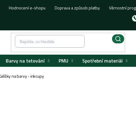
Hodnocení e-shopu
Doprava a způsob platby
Věrnostní pro
Barvy na tetování
PMU
Spotřební materiál
Kalíšky na barvy - inkcupy