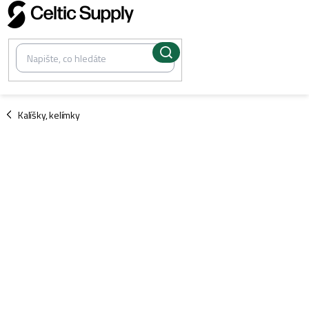
Přejít
na
obsah
/
Kalíšky, kelímky