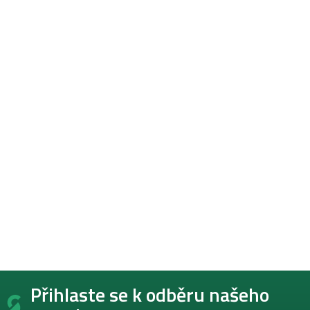
Z
Přihlaste se k odběru našeho
á
p