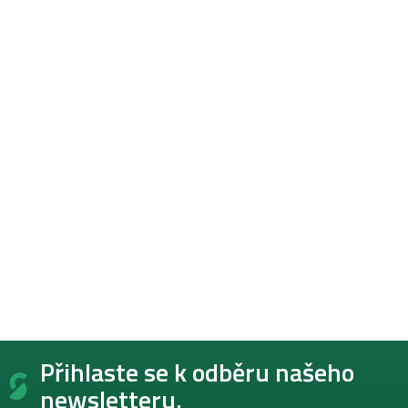
Z
Přihlaste se k odběru našeho
á
p
newsletteru.