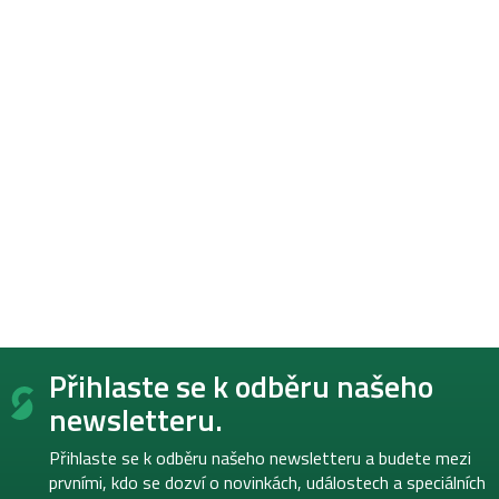
Z
Přihlaste se k odběru našeho
á
p
newsletteru.
a
t
Přihlaste se k odběru našeho newsletteru a budete mezi
í
prvními, kdo se dozví o novinkách, událostech a speciálních