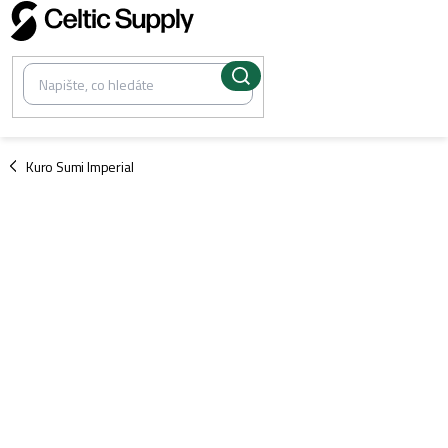
Přejít
na
obsah
/
Kuro Sumi Imperial