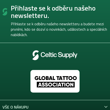
Z
Přihlaste se k odběru našeho
á
p
newsletteru.
a
t
Přihlaste se k odběru našeho newsletteru a budete mezi
í
prvními, kdo se dozví o novinkách, událostech a speciálních
nabídkách.
VŠE O NÁKUPU