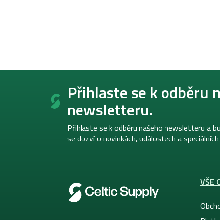
Z
á
Přihlaste se k odběru 
p
newsletteru.
a
t
í
Přihlaste se k odběru našeho newsletteru a bu
se dozví o novinkách, událostech a speciálních
VŠE 
Obcho