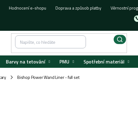
Hodnocení e-shopu
Doprava a způsob platby
Věrnostní pro
Barvy na tetování
PMU
Spotřební materiál
tary
Bishop Power Wand Liner - full set
/