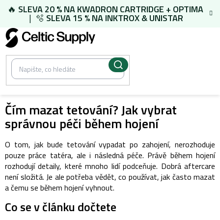
Přejít
🔥
SLEVA 20 % NA
KWADRON CARTRIDGE
+
OPTIMA
na
| 🫧
SLEVA 15 % NA
INKTROX & UNISTAR
obsah
Čím mazat tetování? Jak vybrat
správnou péči během hojení
O tom, jak bude tetování vypadat po zahojení, nerozhoduje
pouze práce tatéra, ale i následná péče. Právě během hojení
rozhodují detaily, které mnoho lidí podceňuje.
Dobrá aftercare
není složitá. Je ale potřeba vědět, co používat, jak často mazat
a čemu se během hojení vyhnout.
Co se v článku dočtete