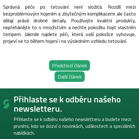
Správná péče po tetování není složitá. Rozdíl mezi
bezproblémovým hojením a zbytečnými komplikacemi ale často
dělají právě drobné detaily.
Používejte kvalitní produkty,
nepřehánějte to s množstvím a nechte pokožku hojit vlastním
tempem.
Jakmile najdete péči, která vaší pokožce vyhovuje,
projeví se to během hojení i na výsledném vzhledu tetování.
Předchozí článek
Další článek
Z
Přihlaste se k odběru našeho
á
p
newsletteru.
a
t
Přihlaste se k odběru našeho newsletteru a budete mezi
í
prvními, kdo se dozví o novinkách, událostech a speciálních
nabídkách.