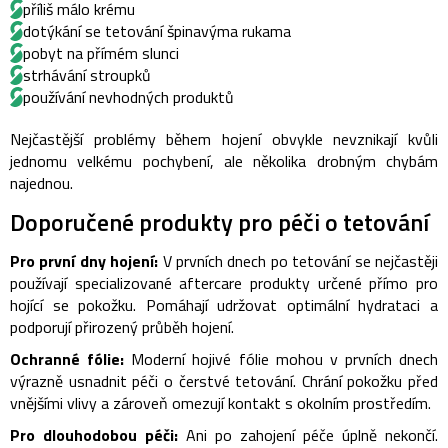
příliš málo krému
dotýkání se tetování špinavýma rukama
pobyt na přímém slunci
strhávání stroupků
používání nevhodných produktů
Nejčastější problémy během hojení obvykle nevznikají kvůli
jednomu velkému pochybení, ale několika drobným chybám
najednou.
Doporučené produkty pro péči o tetování
Pro první dny hojení:
V prvních dnech po tetování se nejčastěji
používají specializované aftercare produkty určené přímo pro
hojící se pokožku. Pomáhají udržovat optimální hydrataci a
podporují přirozený průběh hojení.
Ochranné fólie:
Moderní hojivé fólie mohou v prvních dnech
výrazně usnadnit péči o čerstvé tetování. Chrání pokožku před
vnějšími vlivy a zároveň omezují kontakt s okolním prostředím.
Pro dlouhodobou péči:
Ani po zahojení péče úplně nekončí.