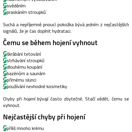
svěděním
praskáním stroupků
Suchá a nepříjemně pnoucí pokožka bývá jedním z nejčastějších
signálů, že je čas doplnit hydrataci.
Čemu se během hojení vyhnout
škrábání tetování
strhávání stroupků
dlouhému koupání
bazénům a saunám
přímému slunci
používání nevhodné kosmetiky
Chyby při hojení bývají často zbytečné. Stačí vědět, čemu se
vyhnout.
Nejčastější chyby při hojení
příliš mnoho krému