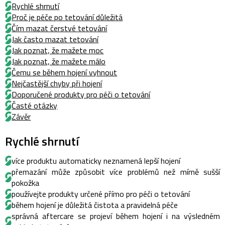
Rychlé shrnutí
Proč je péče po tetování důležitá
Čím mazat čerstvé tetování
Jak často mazat tetování
Jak poznat, že mažete moc
Jak poznat, že mažete málo
Čemu se během hojení vyhnout
Nejčastější chyby při hojení
Doporučené produkty pro péči o tetování
Časté otázky
Závěr
Rychlé shrnutí
více produktu automaticky neznamená lepší hojení
přemazání může způsobit více problémů než mírně sušší
pokožka
používejte produkty určené přímo pro péči o tetování
během hojení je důležitá čistota a pravidelná péče
správná aftercare se projeví během hojení i na výsledném