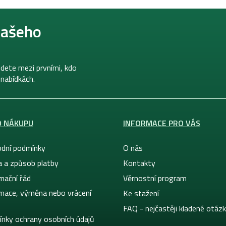
našeho
dete mezi prvními, kdo
 nabídkách.
O NÁKUPU
INFORMACE PRO VÁS
dní podmínky
O nás
a a způsob platby
Kontakty
mační řád
Věrnostní program
mace, výměna nebo vrácení
Ke stažení
FAQ - nejčastěji kladené otáz
nky ochrany osobních údajů