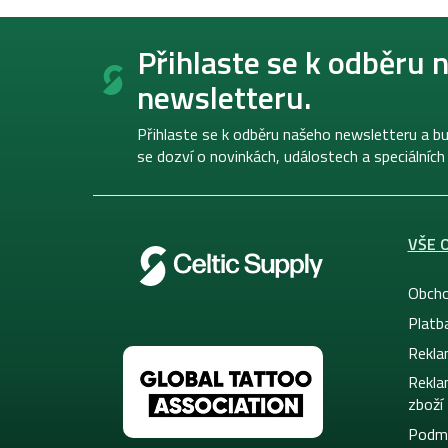
Z
á
Přihlaste se k odběru 
p
newsletteru.
a
t
í
Přihlaste se k odběru našeho newsletteru a bu
se dozví o novinkách, událostech a speciálních
VŠE 
Obcho
Platb
Rekla
Rekla
zboží
Podmí