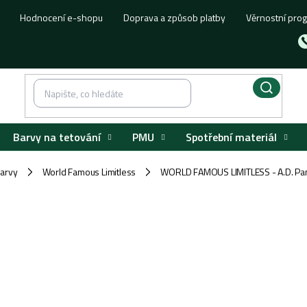
Hodnocení e-shopu
Doprava a způsob platby
Věrnostní pro
Barvy na tetování
PMU
Spotřební materiál
barvy
World Famous Limitless
WORLD FAMOUS LIMITLESS - A.D. Pa
/
/