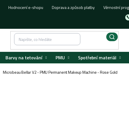
Hodnocení e-shopu
Doprava a způsob platby
Věrnostní pro
Barvy na tetování
PMU
Spotřební materiál
Microbeau Bellar V2 - PMU Permanent Makeup Machine - Rose Gold