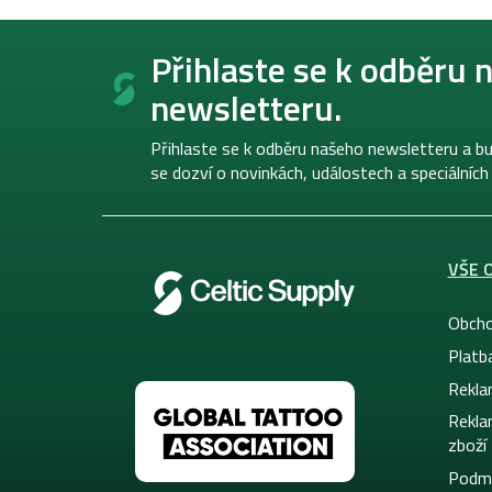
Z
á
Přihlaste se k odběru 
p
newsletteru.
a
t
í
Přihlaste se k odběru našeho newsletteru a bu
se dozví o novinkách, událostech a speciálních
VŠE 
Obcho
Platb
Rekla
Rekla
zboží
Podmí