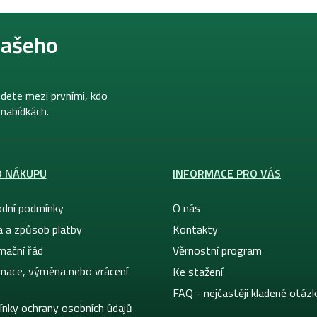
našeho
dete mezi prvními, kdo
 nabídkách.
O NÁKUPU
INFORMACE PRO VÁS
dní podmínky
O nás
a a způsob platby
Kontakty
mační řád
Věrnostní program
mace, výměna nebo vrácení
Ke stažení
FAQ - nejčastěji kladené otáz
nky ochrany osobních údajů