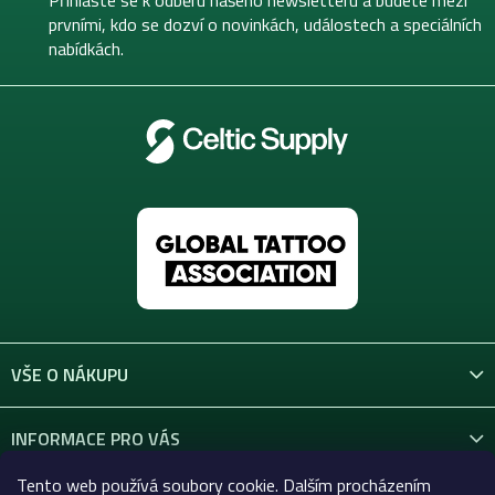
Přihlaste se k odběru našeho newsletteru a budete mezi
í
prvními, kdo se dozví o novinkách, událostech a speciálních
nabídkách.
VŠE O NÁKUPU
INFORMACE PRO VÁS
Tento web používá soubory cookie. Dalším procházením