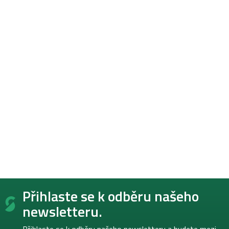
Z
Přihlaste se k odběru našeho
á
p
newsletteru.
a
t