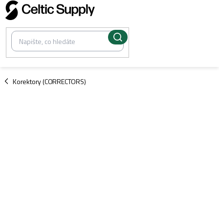
Přejít
na
obsah
/
Korektory (CORRECTORS)