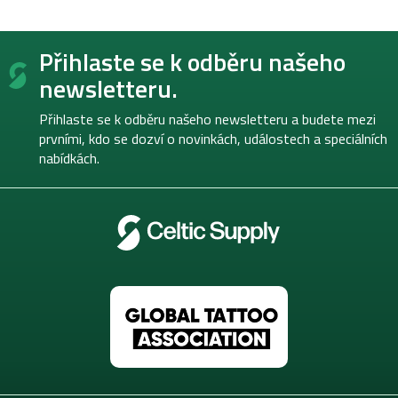
Z
Přihlaste se k odběru našeho
á
p
newsletteru.
a
t
Přihlaste se k odběru našeho newsletteru a budete mezi
í
prvními, kdo se dozví o novinkách, událostech a speciálních
nabídkách.