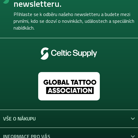
p
newsletteru.
a
t
Přihlaste se k odběru našeho newsletteru a budete mezi
í
prvními, kdo se dozví o novinkách, událostech a speciálních
nabídkách.
VŠE O NÁKUPU
INFORMACE PRO VÁS