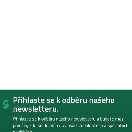
Z
Přihlaste se k odběru našeho
á
p
newsletteru.
a
t
Přihlaste se k odběru našeho newsletteru a budete mezi
í
prvními, kdo se dozví o novinkách, událostech a speciálních
nabídkách.