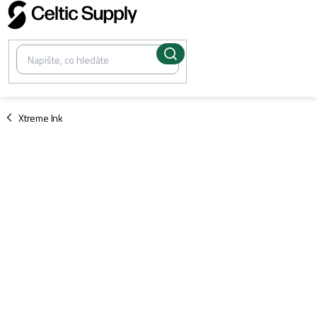
Přejít
na
obsah
/
Xtreme Ink