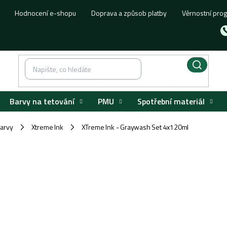
Hodnocení e-shopu
Doprava a způsob platby
Věrnostní pro
Barvy na tetování
PMU
Spotřební materiál
barvy
Xtreme Ink
XTreme Ink - Graywash Set 4x120ml
/
/