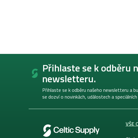
Z
á
Přihlaste se k odběru 
p
newsletteru.
a
t
í
Přihlaste se k odběru našeho newsletteru a bu
se dozví o novinkách, událostech a speciálních
VŠE 