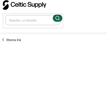
Přejít
na
obsah
/
Xtreme Ink