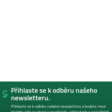
Z
Přihlaste se k odběru našeho
á
p
newsletteru.
a
t
Přihlaste se k odběru našeho newsletteru a budete mezi
í
prvními, kdo se dozví o novinkách, událostech a speciálních