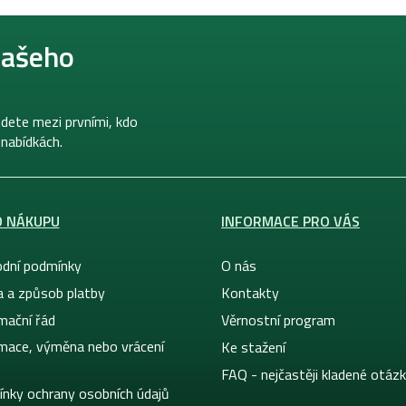
našeho
dete mezi prvními, kdo
 nabídkách.
O NÁKUPU
INFORMACE PRO VÁS
dní podmínky
O nás
a a způsob platby
Kontakty
mační řád
Věrnostní program
mace, výměna nebo vrácení
Ke stažení
FAQ - nejčastěji kladené otáz
nky ochrany osobních údajů