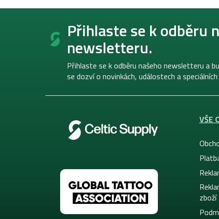
Z
á
Přihlaste se k odběru 
p
newsletteru.
a
t
í
Přihlaste se k odběru našeho newsletteru a bu
se dozví o novinkách, událostech a speciálních
VŠE 
Obcho
Platb
Rekla
Rekla
zboží
Podmí