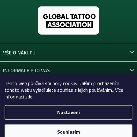
VŠE O NÁKUPU
INFORMACE PRO VÁS
Tento web používá soubory cookie. Dalším procházením
KONTAKT
tohoto webu vyjadřujete souhlas s jejich používáním.. Více
informací
zde
.
Nastavení
Copyright 2026
Celtic-Supply.cz | Vše pro tetování a
permanentní makeup
. Všechna práva vyhrazena.
Souhlasím