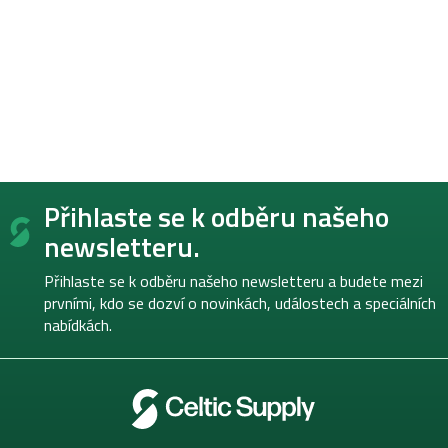
Z
Přihlaste se k odběru našeho
á
p
newsletteru.
a
t
Přihlaste se k odběru našeho newsletteru a budete mezi
í
prvními, kdo se dozví o novinkách, událostech a speciálních
nabídkách.