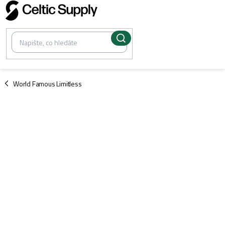
Přejít
na
obsah
/
World Famous Limitless