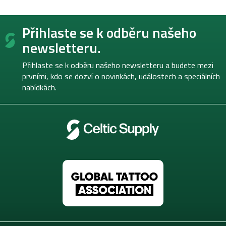
Z
Přihlaste se k odběru našeho
á
p
newsletteru.
a
t
Přihlaste se k odběru našeho newsletteru a budete mezi
í
prvními, kdo se dozví o novinkách, událostech a speciálních
nabídkách.