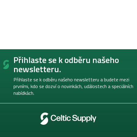
Z
Přihlaste se k odběru našeho
á
p
newsletteru.
a
t
Přihlaste se k odběru našeho newsletteru a budete mezi
í
prvními, kdo se dozví o novinkách, událostech a speciálních
nabídkách.