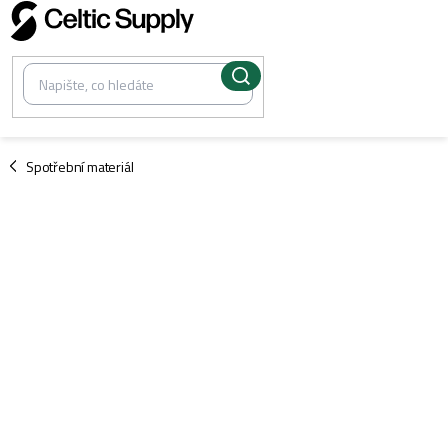
Přejít
na
obsah
/
Spotřební materiál