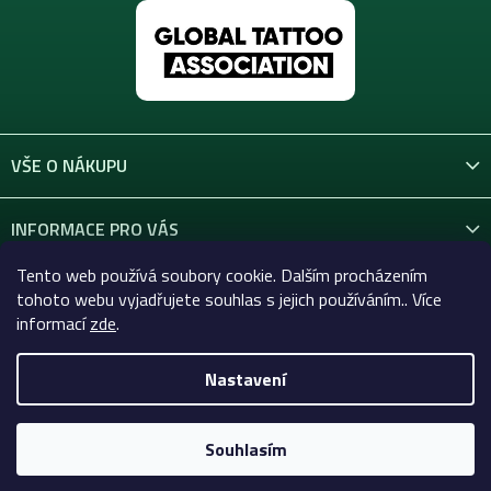
VŠE O NÁKUPU
INFORMACE PRO VÁS
Tento web používá soubory cookie. Dalším procházením
KONTAKT
tohoto webu vyjadřujete souhlas s jejich používáním.. Více
informací
zde
.
Nastavení
Copyright 2026
Celtic-Supply.cz | Vše pro tetování a
permanentní makeup
. Všechna práva vyhrazena.
Souhlasím