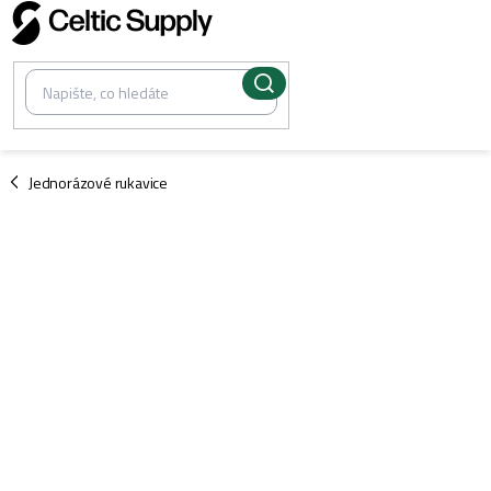
Přejít
na
obsah
/
Jednorázové rukavice