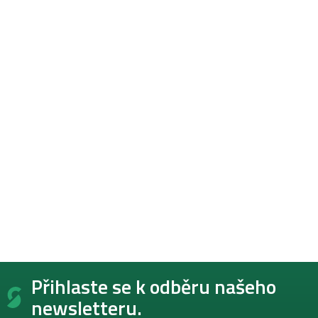
Z
Přihlaste se k odběru našeho
á
p
newsletteru.
a