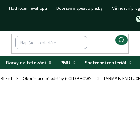
Hodnocení e-shopu
Doprava a způsob platby
Věrnostní pro
Barvy na tetování
PMU
Spotřební materiál
 Blend
Obočí studené odstíny (COLD BROWS)
PERMA BLEND LUXE
/
/