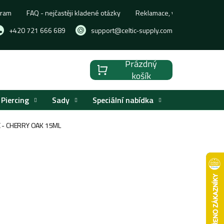
gram
FAQ - nejčastěji kladené otázky
Reklamace, výměna nebo vrá
+420 721 666 689
support@celtic-supply.com
Prázdný
Nákupní
košík
košík
Piercing
Sady
Speciální nabídka
Značky
 - CHERRY OAK 15ML