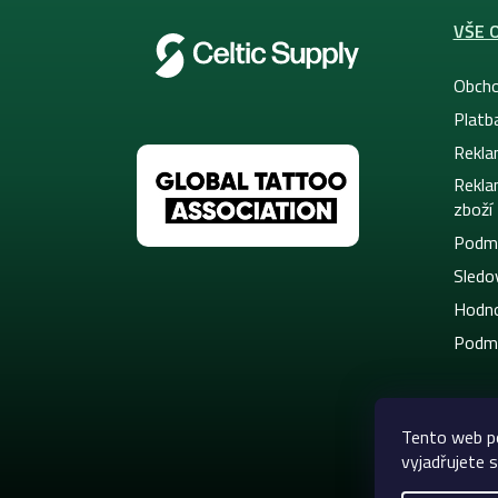
VŠE 
Obcho
Platb
Rekla
Rekla
zboží
Podmí
Sledov
Hodno
Podmí
Tento web p
vyjadřujete s