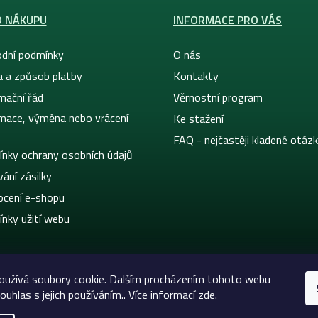
O NÁKUPU
INFORMACE PRO VÁS
dní podmínky
O nás
a a způsob platby
Kontakty
mační řád
Věrnostní program
mace, výměna nebo vrácení
Ke stažení
FAQ - nejčastěji kladené otáz
nky ochrany osobních údajů
ání zásilky
cení e-shopu
nky užití webu
oužívá soubory cookie. Dalším procházením tohoto webu
ouhlas s jejich používáním.. Více informací
zde
.