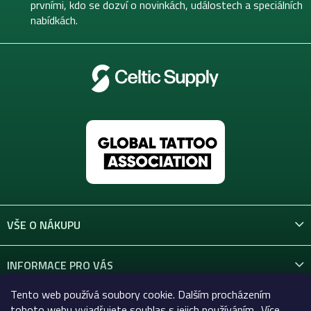
í
prvními, kdo se dozví o novinkách, událostech a speciálních
nabídkách.
VŠE O NÁKUPU
INFORMACE PRO VÁS
Tento web používá soubory cookie. Dalším procházením
KONTAKT
tohoto webu vyjadřujete souhlas s jejich používáním.. Více