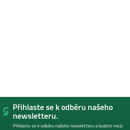
Z
Přihlaste se k odběru našeho
á
p
newsletteru.
a
t
Přihlaste se k odběru našeho newsletteru a budete mezi