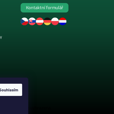
Kontaktní formulář
ky
Souhlasím
. Všechna práva vyhrazena.