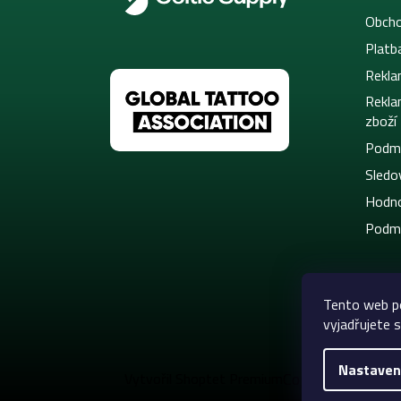
Obcho
Platb
Rekla
Rekla
zboží
Podmí
Sledov
Hodno
Podmí
Tento web p
vyjadřujete s
Nastaven
Copyright 2026
C
Vytvořil Shoptet Premium