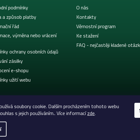
dní podmínky
O nás
a a způsob platby
Kontakty
mační řád
Věrnostní program
mace, výměna nebo vrácení
Ke stažení
FAQ - nejčastěji kladené otáz
nky ochrany osobních údajů
ání zásilky
cení e-shopu
nky užití webu
oužívá soubory cookie. Dalším procházením tohoto webu
ouhlas s jejich používáním.. Více informací
zde
.
í
eltic-Supply.cz | Vše pro tetování a permanentní makeup