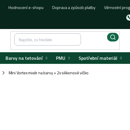
Hodnocení e-shopu
Doprava a způsob platby
Věrnostní pro
Barvy na tetování
PMU
Spotřební materiál
Mini Vortex mixér na barvy + 2x silikonové víčko
/