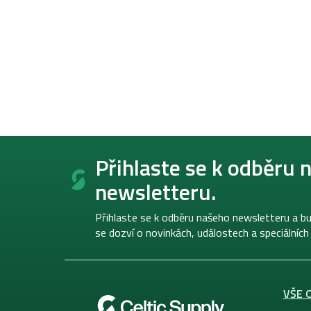
Z
á
Přihlaste se k odběru 
p
newsletteru.
a
t
í
Přihlaste se k odběru našeho newsletteru a bu
se dozví o novinkách, událostech a speciálních
VŠE 