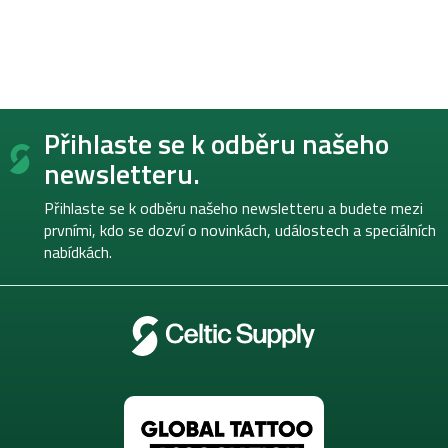
Z
Přihlaste se k odběru našeho
á
p
newsletteru.
a
t
Přihlaste se k odběru našeho newsletteru a budete mezi
í
prvními, kdo se dozví o novinkách, událostech a speciálních
nabídkách.