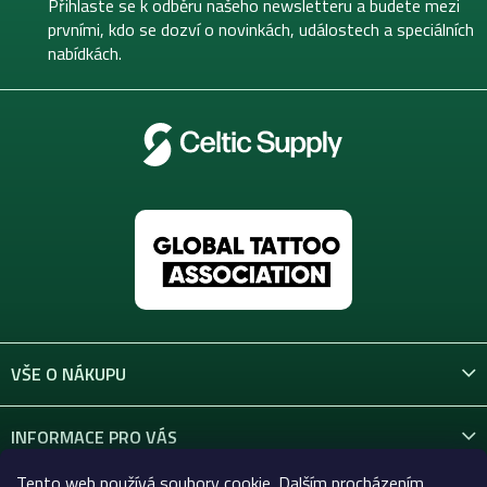
t
Přihlaste se k odběru našeho newsletteru a budete mezi
í
prvními, kdo se dozví o novinkách, událostech a speciálních
nabídkách.
VŠE O NÁKUPU
INFORMACE PRO VÁS
Tento web používá soubory cookie. Dalším procházením