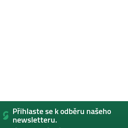
Z
Přihlaste se k odběru našeho
á
p
newsletteru.
a