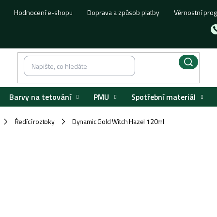
Hodnocení e-shopu
Doprava a způsob platby
Věrnostní pro
Barvy na tetování
PMU
Spotřební materiál
Ředící roztoky
Dynamic Gold Witch Hazel 120ml
/
/