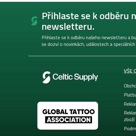
Z
á
Přihlaste se k odběru 
p
newsletteru.
a
t
í
Přihlaste se k odběru našeho newsletteru a bu
se dozví o novinkách, událostech a speciálních
VŠE 
Obcho
Platb
Rekla
Rekla
zboží
Podmí