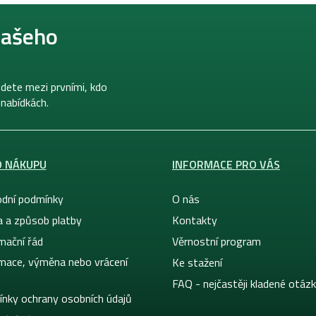
našeho
dete mezi prvními, kdo
 nabídkách.
O NÁKUPU
INFORMACE PRO VÁS
dní podmínky
O nás
a a způsob platby
Kontakty
mační řád
Věrnostní program
mace, výměna nebo vrácení
Ke stažení
FAQ - nejčastěji kladené otáz
nky ochrany osobních údajů