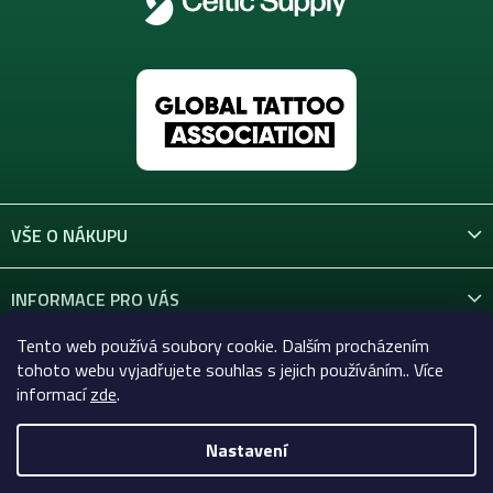
VŠE O NÁKUPU
INFORMACE PRO VÁS
Tento web používá soubory cookie. Dalším procházením
KONTAKT
tohoto webu vyjadřujete souhlas s jejich používáním.. Více
informací
zde
.
Nastavení
Copyright 2026
Celtic-Supply.cz | Vše pro tetování a