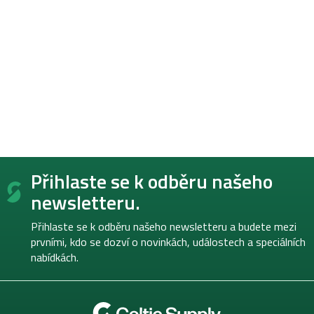
Z
Přihlaste se k odběru našeho
á
p
newsletteru.
a
t
Přihlaste se k odběru našeho newsletteru a budete mezi
í
prvními, kdo se dozví o novinkách, událostech a speciálních
nabídkách.